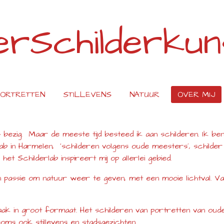
rSchilderkuns
ORTRETTEN
STILLEVENS
NATUUR
OVER MIJ
atief bezig. Maar de meeste tijd besteed ik aan schilderen. Ik
lab in Harmelen, 'schilderen volgens oude meesters´, schilder
et Schilderlab inspireert mij op allerlei gebied.
ijn passie om natuur weer te geven, met een mooie lichtval. 
vaak in groot formaat. Het schilderen van portretten van ou
soms ook stillevens en stadsgezichten.