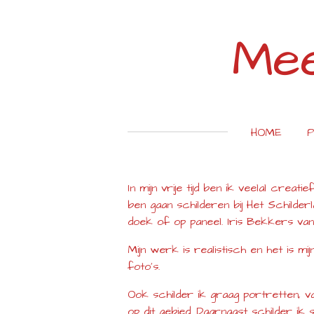
Ga
direct
Mee
naar
de
hoofdinhoud
HOME
P
In mijn vrije tijd ben ik veelal cre
ben gaan schilderen bij Het Schilder
doek of op paneel. Iris Bekkers van h
Mijn werk is realistisch en het is m
foto’s.
Ook schilder ik graag portretten, 
op dit gebied. Daarnaast schilder ik 