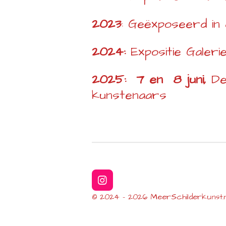
2023
: Geëxposeerd in
2024:
Expositie Galer
2025: 7 en 8 juni,
De
kunstenaars
I
n
© 2024 - 2026 MeerSchilderkunst.n
s
t
a